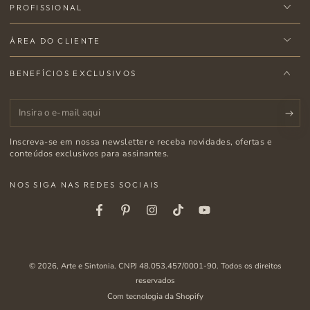
PROFISSIONAL
ÁREA DO CLIENTE
BENEFÍCIOS EXCLUSIVOS
Insira
o
Inscreva-se em nossa newsletter e receba novidades, ofertas e
e-
conteúdos exclusivos para assinantes.
mail
NOS SIGA NAS REDES SOCIAIS
aqui
Facebook
Pinterest
Instagram
Tiktok
Youtube
© 2026,
Arte e Sintonia
. CNPJ 48.053.457/0001-90. Todos os direitos
reservados
Com tecnologia da Shopify