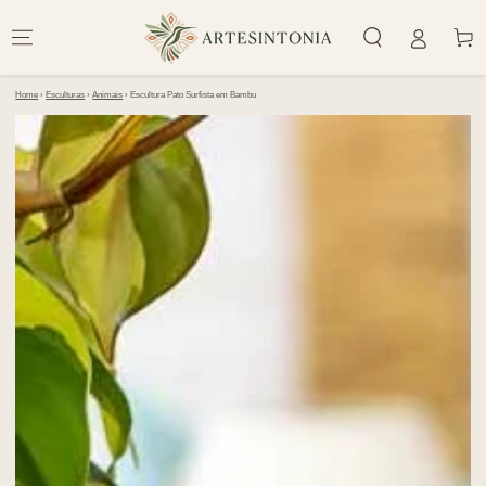
IR PARA O
CONTEÚDO
Carrinh
Home
›
Esculturas
›
Animais
›
Escultura Pato Surfista em Bambu
PULAR PARA
INFORMAÇÕES DO
PRODUTO