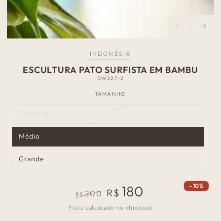
INDONÉSIA
ESCULTURA PATO SURFISTA EM BAMBU
DW227-2
TAMANHO
Pequeno
Variante
esgotada
ou
Médio
indisponível
Variante
esgotada
ou
Grande
indisponível
Variante
esgotada
ou
indisponível
–10%
180
R$
200
R$
Preço
Preço
Frete
calculado no checkout
normal
de