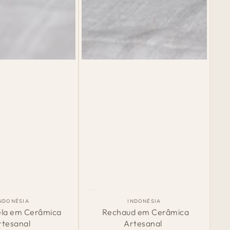
Rechaud
País
País
NDONÉSIA
INDONÉSIA
de
de
em
ela em Cerâmica
Rechaud em Cerâmica
Origem:
Origem:
rtesanal
Artesanal
Cerâmica