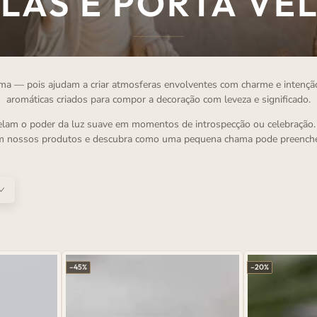
LEÇÃO:
LAS E PORTA VE
ma — pois ajudam a criar atmosferas envolventes com charme e intenção. 
aromáticas criados para compor a decoração com leveza e significado.
velam o poder da luz suave em momentos de introspecção ou celebração. P
om nossos produtos e descubra como uma pequena chama pode preencher o 
–45%
–20%