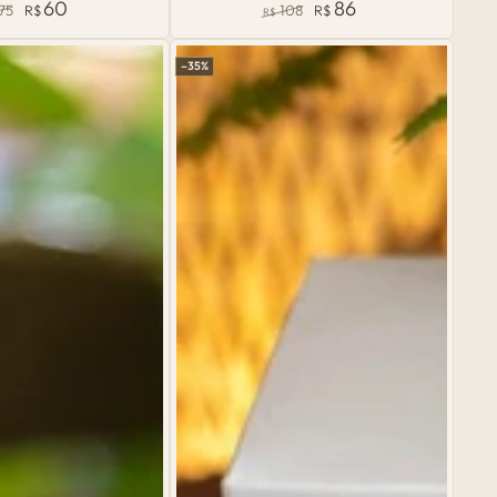
60
86
75
R$
108
R$
R$
Artesanal
eço
Preço
Preço
Preço
rmal
de
normal
de
–35%
venda
venda