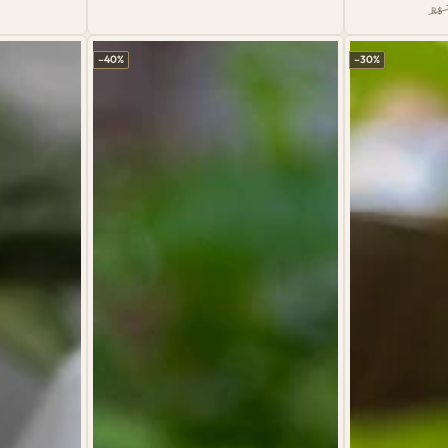
Preço
Preço
R$
de
Cerâmica
normal
de
Pr
venda
no
Pendurar
Artesanal
–40%
–30%