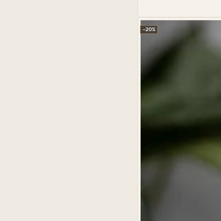
Preço
Preço
Entalhado
normal
de
venda
–20%