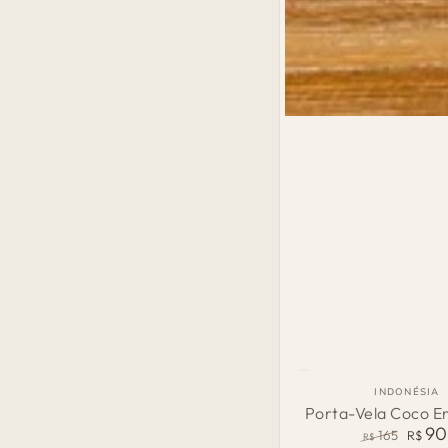
Porta-
País
INDONÉSIA
de
Vela
Porta-Vela Coco E
Orige
90
165
R$
Coco
R$