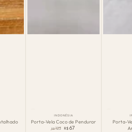
Porta-
Porta-
País
INDONÉSIA
I
de
Vela
Vela
ntalhado
Porta-Vela Coco de Pendurar
Porta-V
m:
Origem:
67
A
123
R$
Coco
em
R$