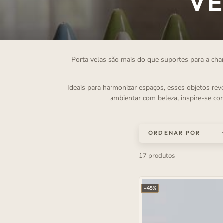
CO
VE
Porta velas são mais do que suportes para a cha
Ideais para harmonizar espaços, esses objetos re
ambientar com beleza, inspire-se c
ORDENAR POR
17 produtos
–45%