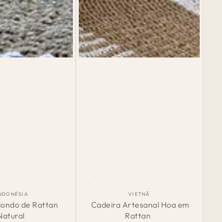
Cadeira
País
País
NDONÉSIA
VIETNÃ
de
de
Artesanal
dondo de Rattan
Cadeira Artesanal Hoa em
Origem:
Origem:
Natural
Rattan
Hoa