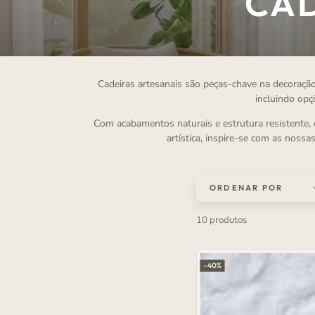
CO
CAD
Cadeiras artesanais são peças-chave na decoração
incluindo opç
Com acabamentos naturais e estrutura resistente, e
artística, inspire-se com as nossa
ORDENAR POR
10 produtos
–40%