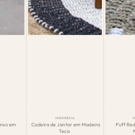
Cadeira
Puff
País
INDONÉSIA
I
de
de
Redondo
anso em
Cadeira de Jantar em Madeira
Puff Re
m:
Origem:
Teca
Jantar
de