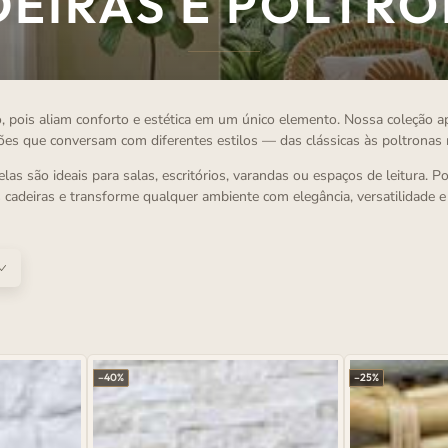
LEÇÃO:
EIRAS E POLTR
, pois aliam conforto e estética em um único elemento. Nossa coleção 
ões que conversam com diferentes estilos — das clássicas às poltronas
las são ideais para salas, escritórios, varandas ou espaços de leitura. 
s cadeiras e transforme qualquer ambiente com elegância, versatilidade e
–40%
–25%