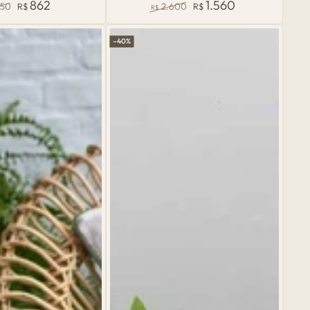
862
1.560
150
R$
2.600
R$
R$
em
o
Preço
Preço
Preço
al
de
normal
de
Rattan
–40%
venda
venda