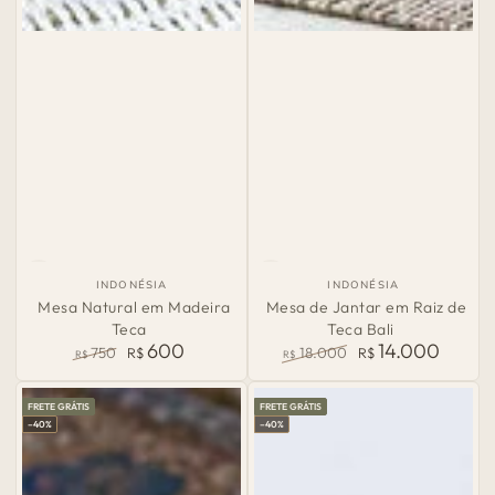
País
País
INDONÉSIA
INDONÉSIA
de
de
Mesa Natural em Madeira
Mesa de Jantar em Raiz de
Origem:
Origem:
Teca
Teca Bali
600
14.000
750
R$
18.000
R$
R$
R$
Preço
Preço
Preço
Preço
normal
de
normal
de
FRETE GRÁTIS
FRETE GRÁTIS
venda
venda
–40%
–40%