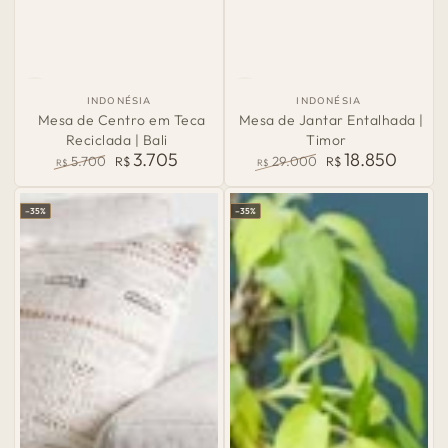
País
País
INDONÉSIA
INDONÉSIA
de
de
Mesa de Centro em Teca
Mesa de Jantar Entalhada |
Origem:
Origem:
Reciclada | Bali
Timor
3.705
18.850
5.700
R$
29.000
R$
R$
R$
Preço
Preço
Preço
Preço
normal
de
normal
de
–35%
–35%
venda
venda