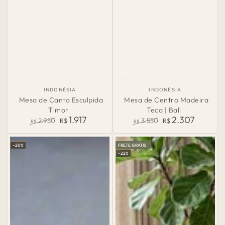
País
País
INDONÉSIA
INDONÉSIA
de
de
Mesa de Canto Esculpida
Mesa de Centro Madeira
Origem:
Origem:
Timor
Teca | Bali
1.917
2.307
2.950
R$
3.550
R$
R$
R$
Preço
Preço
Preço
Preço
normal
de
normal
de
–20%
FRETE GRÁTIS
venda
venda
–22%