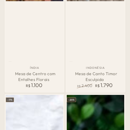
País
País
ÍNDIA
INDONÉSIA
de
de
Mesa de Centro com
Mesa de Canto Timor
Origem:
Origem:
Entalhes Florais
Esculpida
1.100
1.790
Preço
R$
2.400
R$
R$
normal
Preço
Preço
normal
de
–17%
–20%
venda