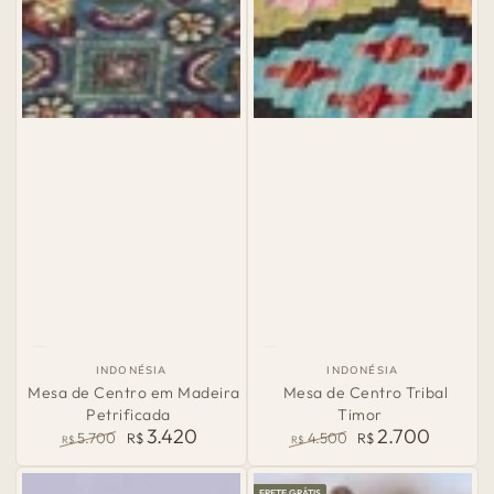
País
País
INDONÉSIA
INDONÉSIA
de
de
Mesa de Centro em Madeira
Mesa de Centro Tribal
Origem:
Origem:
Petrificada
Timor
3.420
2.700
5.700
R$
4.500
R$
R$
R$
Preço
Preço
Preço
Preço
normal
de
normal
de
FRETE GRÁTIS