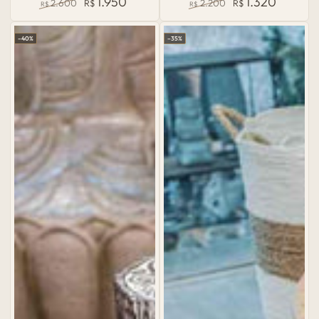
1.950
1.320
2.600
R$
2.200
R$
R$
R$
Preço
Preço
Preço
Preço
normal
de
normal
de
–40%
–35%
venda
venda