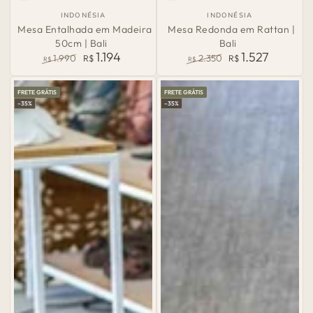
País
País
INDONÉSIA
INDONÉSIA
de
de
Mesa Entalhada em Madeira
Mesa Redonda em Rattan |
Origem:
Origem:
50cm | Bali
Bali
1.194
1.527
1.990
R$
2.350
R$
R$
R$
Preço
Preço
Preço
Preço
normal
de
normal
de
FRETE GRÁTIS
FRETE GRÁTIS
venda
venda
–35%
–35%