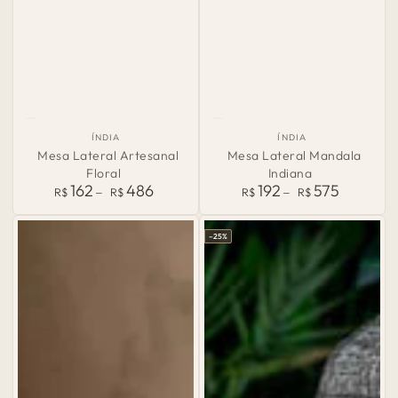
País
País
ÍNDIA
ÍNDIA
de
de
Mesa Lateral Artesanal
Mesa Lateral Mandala
Origem:
Origem:
Floral
Indiana
162
486
192
575
Preço
Preço
R$
R$
R$
R$
normal
normal
–25%