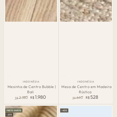
País
País
INDONÉSIA
INDONÉSIA
de
de
Mesinha de Centro Bubble |
Mesa de Centro em Madeira
Origem:
Origem:
Bali
Rústica
1.980
528
2.380
R$
660
R$
R$
R$
Preço
Preço
Preço
Preço
normal
de
normal
de
FRETE GRÁTIS
–40%
venda
venda
–25%