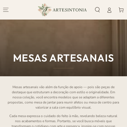
IR PARA O
CONTEÚDO
Carrinh
COLEÇÃO:
MESAS ARTESANAIS
Mesas artesanais vão além da função de apoio — pois são peças de
destaque que estruturam a decoração com estilo e originalidade. Em
nossa coleção, você encontra modelos que se adaptam a diferentes
propostas, como mesa de jantar para reunir afetos ou mesa de centro para
valorizar a sala com equilíbrio visual.
Cada mesa expressa o cuidado do feito à mão, revelando beleza natural
nos acabamentos e formas. Portanto, se você busca móveis que
transformam o cotidiano com arte e presença, inspire-se com nossas