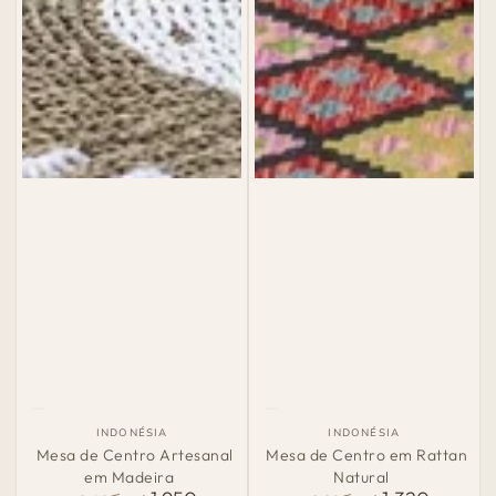
País
País
INDONÉSIA
INDONÉSIA
de
de
Mesa de Centro Artesanal
Mesa de Centro em Rattan
Origem:
Origem:
em Madeira
Natural