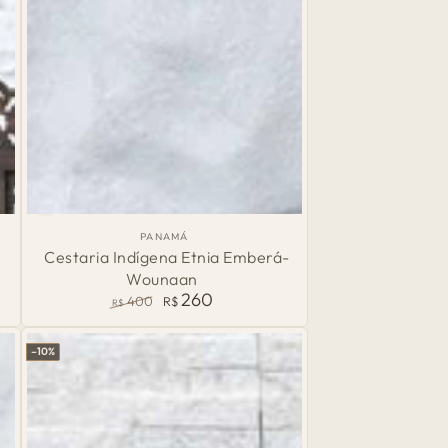
Cestaria
País
PANAMÁ
de
Indígena
Cestaria Indígena Etnia Emberá-
Origem:
Wounaan
Etnia
260
400
R$
R$
Emberá-
Preço
Preço
normal
de
Wounaan
–10%
venda