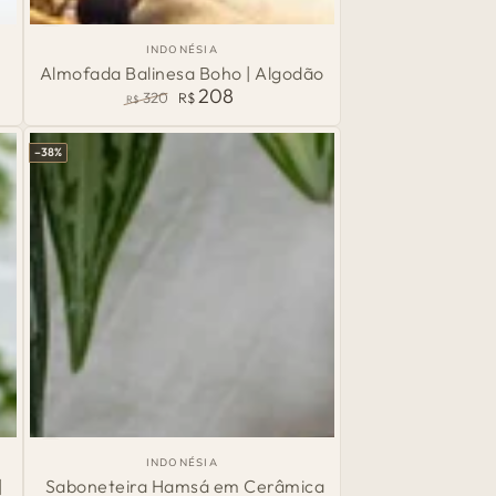
Almofada
País
INDONÉSIA
de
Balinesa
Almofada Balinesa Boho | Algodão
Origem:
208
320
R$
Boho
R$
Preço
Preço
|
normal
de
–38%
venda
Algodão
Saboneteira
País
INDONÉSIA
de
Hamsá
|
Saboneteira Hamsá em Cerâmica