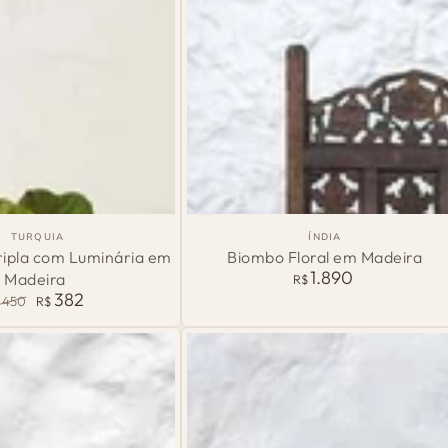
Biombo
País
País
TURQUIA
ÍNDIA
de
de
Floral
Tripla com Luminária em
Biombo Floral em Madeira
Origem:
Origem:
1.890
Madeira
Preço
R$
em
normal
382
450
R$
Madeira
eço
Preço
rmal
de
venda