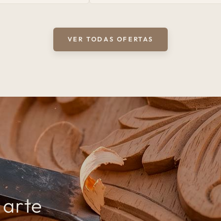
Preço
Preço
venda
normal
de
Natural
venda
|
Traços
VER TODAS OFERTAS
m
arte