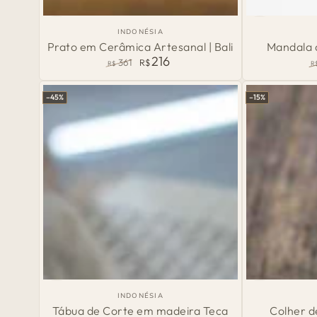
Prato
Mandala
País
INDONÉSIA
de
em
de
Prato em Cerâmica Artesanal | Bali
Mandala 
Origem:
216
361
R$
Cerâmica
Conchas
R$
R
Preço
Preço
P
Artesanal
Canggu
normal
de
n
–45%
–15%
venda
|
Bali
Tábua
Colher
País
INDONÉSIA
de
de
de
Tábua de Corte em madeira Teca
Colher d