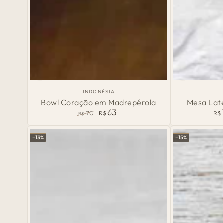
Bowl
Mesa
País
INDONÉSIA
de
Coração
Lateral
Bowl Coração em Madrepérola
Mesa Late
Origem:
63
70
R$
R$
em
Artesanal
R$
Preço
Preço
Madrepérola
Floral
normal
de
–13%
–15%
venda