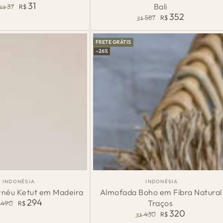
Origem:
Origem:
31
Bali
37
R$
Sita
R$
352
Preço
Preço
587
R$
R$
em
normal
de
Preço
Preço
venda
normal
de
Cimento
FRETE GRÁTIS
venda
|
–26%
Bali
Almofada
País
País
INDONÉSIA
INDONÉSIA
de
de
Boho
néu Ketut em Madeira
Almofada Boho em Fibra Natural 
Origem:
Origem:
294
Traços
490
R$
em
320
eço
Preço
430
R$
R$
Fibra
rmal
de