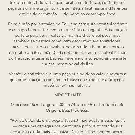
textura natural do rattan com acabamento fosco, conferindo à
peça um charme orgânico que se integra facilmente a diferentes
estilos de decoração — do boho ao contemporâneo.
Feita à mão por artesãos de Bali, sua estrutura retangular firme
e as alças laterais tornam o uso prático e elegante. A bandeja é
perfeita para servir cafés da manhã, chás e petiscos, mas
também se destaca como item decorativo em aparadores,
mesas de centro ou lavabos, valorizando a harmonia entre o
natural e o feito à mão. Cada detalhe transmite a autenticidade
do trabalho artesanal balinês, revelando a conexão entre a arte
e a natureza tropical da ilha.
Versátil e sofisticada, é uma peça que adiciona calor e textura a
qualquer espaço, reforçando a beleza do simples e a força das
matérias-primas naturais.
IMPORTANTE
Medidas:
45cm Largura x 08cm Altura x 35cm Profundidade
Origem:
Bali, Indonésia
*Por se tratar de uma peça artesanal, não existem duas iguais
— cada uma carrega uma identidade própria, tornando sua
decoração ainda mais exclusiva. Devido a isso, podem ocorrer