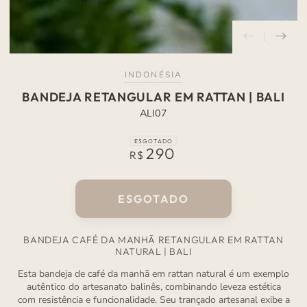
INDONÉSIA
BANDEJA RETANGULAR EM RATTAN | BALI
ALI07
ESGOTADO
290
Preço
R$
normal
ESGOTADO
BANDEJA CAFÉ DA MANHÃ RETANGULAR EM RATTAN
NATURAL | BALI
Esta bandeja de café da manhã em rattan natural é um exemplo
autêntico do artesanato balinês, combinando leveza estética
com resistência e funcionalidade. Seu trançado artesanal exibe a