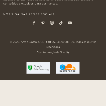
e-
conteúdos exclusivos para assinantes.
mail
NOS SIGA NAS REDES SOCIAIS
aqui
Facebook
Pinterest
Instagram
Tiktok
Youtube
© 2026,
Arte e Sintonia
. CNPJ 48.053.457/0001-90. Todos os direitos
reservados
Com tecnologia da Shopify