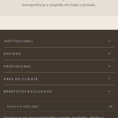
transparência e respeito em toda a jornada.
INSTITUCIONAL
DÚVIDAS
PROFISSIONAL
ÁREA DO CLIENTE
BENEFÍCIOS EXCLUSIVOS
Insira
o
Inscreva-se em nossa newsletter e receba novidades, ofertas e