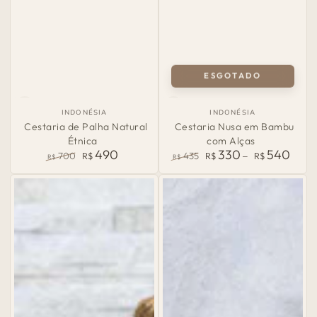
ESGOTADO
País
País
INDONÉSIA
INDONÉSIA
de
de
Cestaria de Palha Natural
Cestaria Nusa em Bambu
Origem:
Origem:
Étnica
com Alças
490
330
540
700
R$
435
R$
R$
R$
R$
Preço
Preço
Preço
Preço
normal
de
normal
de
venda
venda