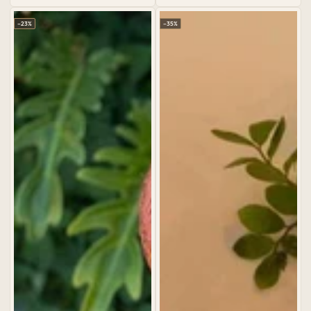
Preço
Preço
Preço
Preço
normal
de
normal
de
–23%
–35%
venda
venda