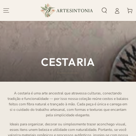
IR PARA O
CONTEÚDO
Carrinh
COLEÇÃO:
CESTARIA
A cestaria é uma arte ancestral que atravessa culturas, conectando
tradição e funcionalidade — por isso nossa coleção reúne cestos e balaios
feitos com fibra natural e trançado à mão. Cada peça é única e carrega em
si o cuidado do trabalho artesanal, com formas e texturas que encantam
pela simplicidade elegante.
Ideais para organizar, decorar ou simplesmente trazer aconchego visual,
esses itens unem beleza e utilidade com naturalidade. Portanto, se você
valoriza materiais orgânicos e processos autênticos, inspire-se com nossa