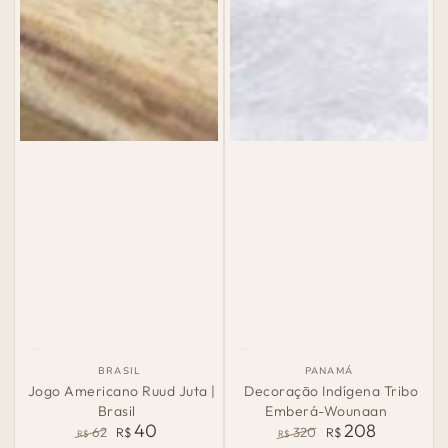
País
País
BRASIL
PANAMÁ
de
de
Jogo Americano Ruud Juta |
Decoração Indígena Tribo
Origem:
Origem:
Brasil
Emberá-Wounaan
40
208
62
R$
320
R$
R$
R$