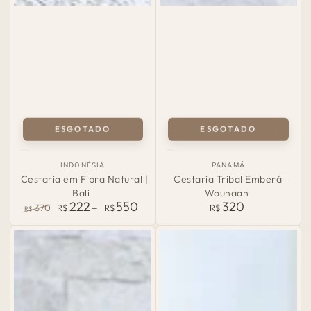
ESGOTADO
ESGOTADO
País
País
INDONÉSIA
PANAMÁ
de
de
Cestaria em Fibra Natural |
Cestaria Tribal Emberá-
Origem:
Origem:
Bali
Wounaan
222
550
320
Preço
370
R$
R$
R$
R$
normal
Preço
Preço
normal
de
venda