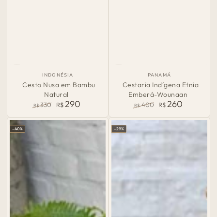
País
País
INDONÉSIA
PANAMÁ
de
de
Cesto Nusa em Bambu
Cestaria Indígena Etnia
Origem:
Origem:
Natural
Emberá-Wounaan
290
260
330
R$
400
R$
R$
R$
Preço
Preço
Preço
Preço
normal
de
normal
de
–40%
–29%
venda
venda