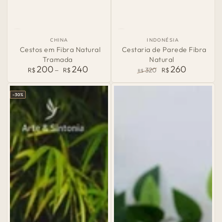
País
País
CHINA
INDONÉSIA
de
de
Cestos em Fibra Natural
Cestaria de Parede Fibra
Origem:
Origem:
Tramada
Natural
200
240
260
Preço
R$
R$
320
R$
R$
normal
Preço
Preço
normal
de
–30%
venda