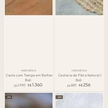
País
País
INDONÉSIA
INDONÉSIA
de
de
Cesto com Tampa em Rattan
Cestaria de Fibra Natural |
Origem:
Origem:
Bali
Bali
1.360
256
1.700
R$
320
R$
R$
R$
Preço
Preço
Preço
Preço
normal
de
normal
de
–35%
–35%
venda
venda