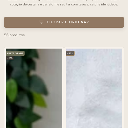
coleção de cestaria e transforme seu lar com leveza, calor e identidade.
FILTRAR E ORDENAR
56 produtos
FRETE GRÁTIS
–35%
–12%