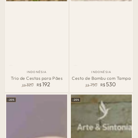
País
País
INDONÉSIA
INDONÉSIA
de
de
Trio de Cestas para Pães
Cesto de Bambu com Tampa
Origem:
Origem:
192
530
320
R$
750
R$
R$
R$
Preço
Preço
Preço
Preço
normal
de
normal
de
–20%
–20%
venda
venda