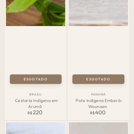
ESGOTADO
ESGOTADO
País
País
BRASIL
PANAMÁ
de
de
Cestaria Indígena em
Pote Indígena Emberá-
Origem:
Origem:
Arumã
Wounaan
220
400
Preço
Preço
R$
R$
normal
normal