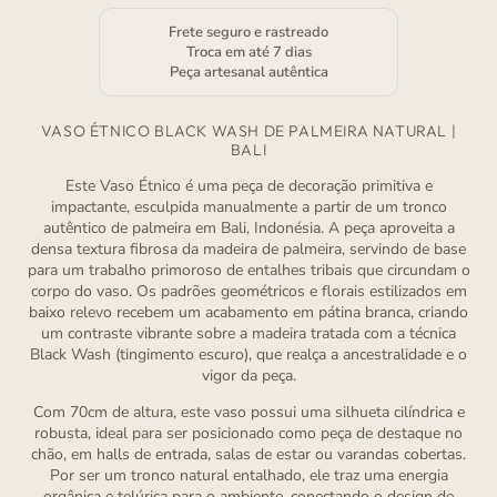
Frete seguro e rastreado
Troca em até 7 dias
Peça artesanal autêntica
VASO ÉTNICO BLACK WASH DE PALMEIRA NATURAL |
BALI
Este Vaso Étnico é uma peça de decoração primitiva e
impactante, esculpida manualmente a partir de um tronco
autêntico de palmeira em Bali, Indonésia. A peça aproveita a
densa textura fibrosa da madeira de palmeira, servindo de base
para um trabalho primoroso de entalhes tribais que circundam o
corpo do vaso. Os padrões geométricos e florais estilizados em
baixo relevo recebem um acabamento em pátina branca, criando
um contraste vibrante sobre a madeira tratada com a técnica
Black Wash (tingimento escuro), que realça a ancestralidade e o
vigor da peça.
Com 70cm de altura, este vaso possui uma silhueta cilíndrica e
robusta, ideal para ser posicionado como peça de destaque no
chão, em halls de entrada, salas de estar ou varandas cobertas.
Por ser um tronco natural entalhado, ele traz uma energia
orgânica e telúrica para o ambiente, conectando o design de