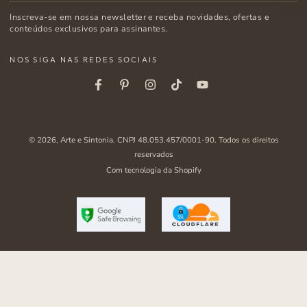
o
Inscreva-se em nossa newsletter e receba novidades, ofertas e
e-
conteúdos exclusivos para assinantes.
mail
NOS SIGA NAS REDES SOCIAIS
aqui
Facebook
Pinterest
Instagram
Tiktok
Youtube
© 2026,
Arte e Sintonia
. CNPJ 48.053.457/0001-90. Todos os direitos
reservados
Com tecnologia da Shopify