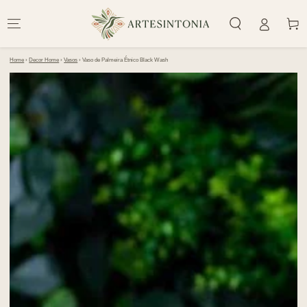
IR PARA O
CONTEÚDO
Carrinh
Home
›
Decor Home
›
Vasos
›
Vaso de Palmeira Étnico Black Wash
PULAR PARA
INFORMAÇÕES DO
PRODUTO