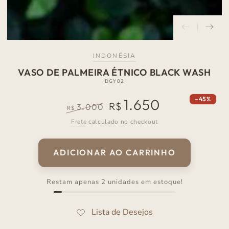
INDONÉSIA
VASO DE PALMEIRA ÉTNICO BLACK WASH
DGY02
–45%
1.650
R$
3.000
R$
Preço
Preço
Frete
calculado no checkout
normal
de
venda
ADICIONAR AO CARRINHO
Restam apenas 2 unidades em estoque!