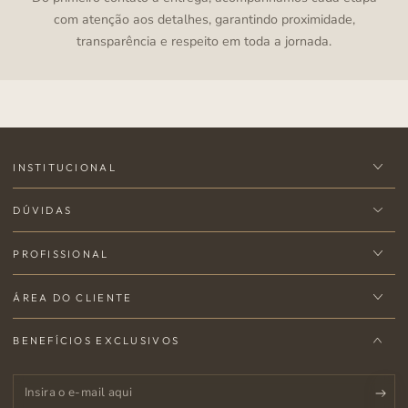
com atenção aos detalhes, garantindo proximidade,
transparência e respeito em toda a jornada.
INSTITUCIONAL
DÚVIDAS
PROFISSIONAL
ÁREA DO CLIENTE
BENEFÍCIOS EXCLUSIVOS
Insira