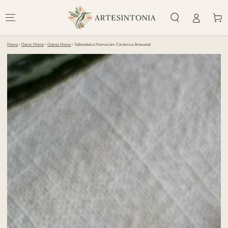
IR PARA O
CONTEÚDO
Carrinh
Home
›
Decor Home
›
Outros Home
›
Saboneteira Hamsá em Cerâmica Artesanal
PULAR PARA
INFORMAÇÕES DO
PRODUTO