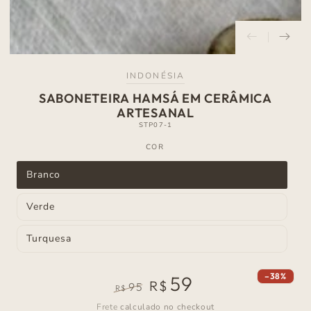
INDONÉSIA
SABONETEIRA HAMSÁ EM CERÂMICA
ARTESANAL
STP07-1
COR
Branco
Variante
esgotada
ou
Verde
indisponível
Variante
esgotada
ou
Turquesa
indisponível
Variante
esgotada
ou
indisponível
–38%
59
R$
95
R$
Preço
Preço
Frete
calculado no checkout