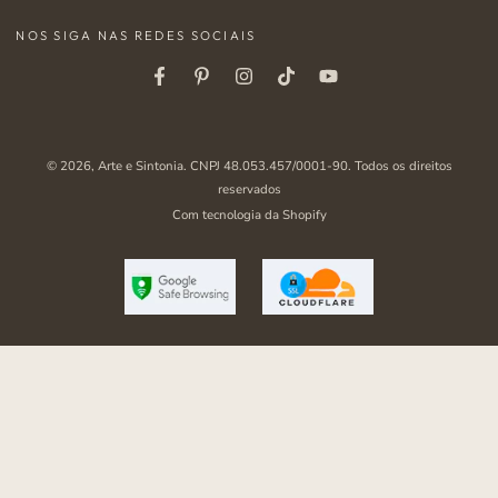
mail
NOS SIGA NAS REDES SOCIAIS
aqui
Facebook
Pinterest
Instagram
Tiktok
Youtube
© 2026,
Arte e Sintonia
. CNPJ 48.053.457/0001-90. Todos os direitos
reservados
Com tecnologia da Shopify