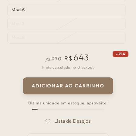
esgotada
ou
Mod.6
indisponível
Variante
esgotada
ou
Mod.7
indisponível
Variante
esgotada
ou
Mod.8
indisponível
Variante
esgotada
ou
indisponível
–35%
643
R$
990
R$
Preço
Preço
Frete
calculado no checkout
normal
de
venda
ADICIONAR AO CARRINHO
Última unidade em estoque, aproveite!