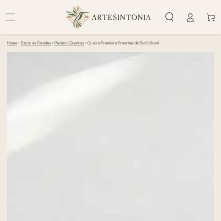
IR PARA O
CONTEÚDO
Carrinh
Home
›
Decor de Paredes
›
Painéis / Quadros
›
Quadro Prateleira Pranchas de Surf | Brasil
PULAR PARA
INFORMAÇÕES DO
PRODUTO