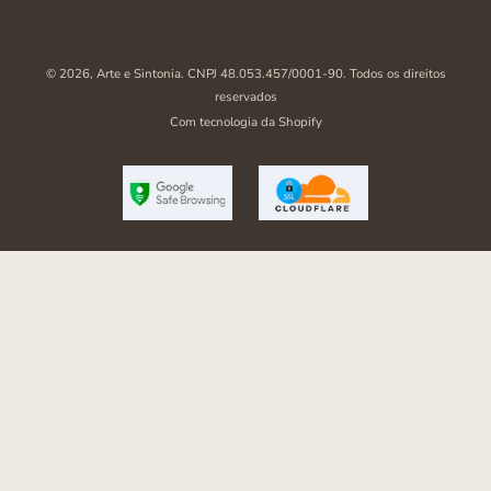
© 2026,
Arte e Sintonia
. CNPJ 48.053.457/0001-90. Todos os direitos
reservados
Com tecnologia da Shopify