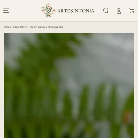
IR PARA O
CONTEÚDO
Carrinh
Home
›
Decor Home
›
Pote em Bambu e Miçangas Azul
PULAR PARA
INFORMAÇÕES DO
PRODUTO