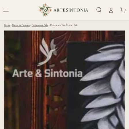
IR PARA O
CONTEÚDO
Carrinh
Home
›
Decor de Paredes
›
Pinturas em Tela
›
Pintura em Tela Étnica | Bali
PULAR PARA
INFORMAÇÕES DO
PRODUTO