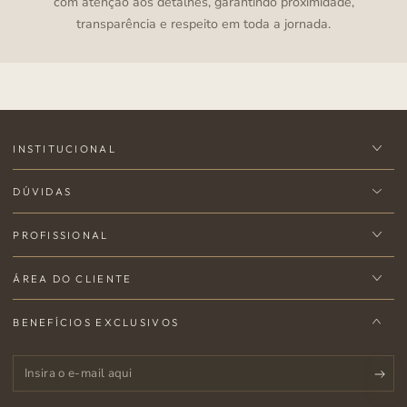
com atenção aos detalhes, garantindo proximidade,
transparência e respeito em toda a jornada.
INSTITUCIONAL
DÚVIDAS
PROFISSIONAL
ÁREA DO CLIENTE
BENEFÍCIOS EXCLUSIVOS
Insira
o