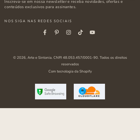
Inscreva-se em nossa newsletter e receba novidades, ofertas e
e-
conteúdos exclusivos para assinantes.
mail
NOS SIGA NAS REDES SOCIAIS
aqui
Facebook
Pinterest
Instagram
Tiktok
Youtube
© 2026,
Arte e Sintonia
. CNPJ 48.053.457/0001-90. Todos os direitos
reservados
Com tecnologia da Shopify