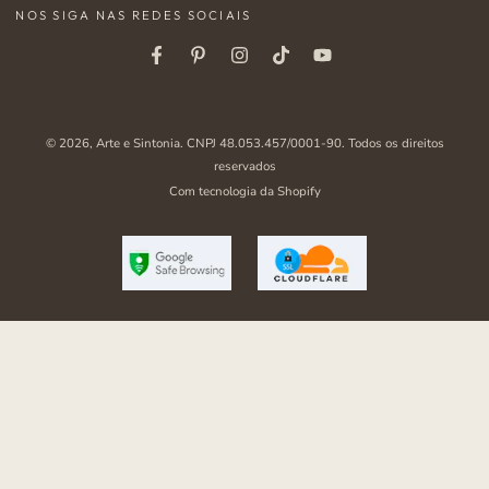
NOS SIGA NAS REDES SOCIAIS
aqui
Facebook
Pinterest
Instagram
Tiktok
Youtube
© 2026,
Arte e Sintonia
. CNPJ 48.053.457/0001-90. Todos os direitos
reservados
Com tecnologia da Shopify