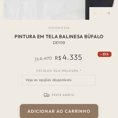
INDONÉSIA
PINTURA EM TELA BALINESA BÚFALO
DEY09
–35%
4.335
R$
6.670
R$
Preço
Preço
normal
de
ESCOLHA SUA MOLDURA
*
venda
FRETE GRÁTIS
ADICIONAR AO CARRINHO