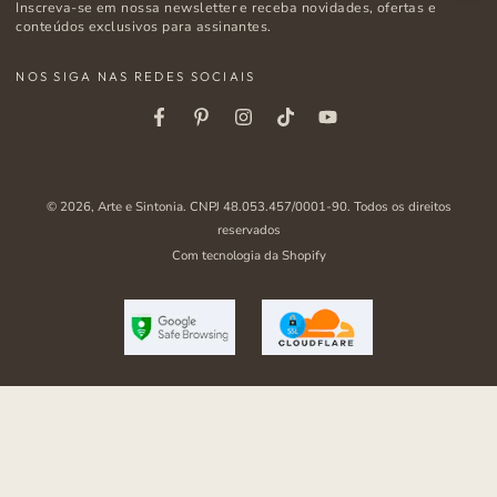
Inscreva-se em nossa newsletter e receba novidades, ofertas e
e-
conteúdos exclusivos para assinantes.
mail
NOS SIGA NAS REDES SOCIAIS
aqui
Facebook
Pinterest
Instagram
Tiktok
Youtube
© 2026,
Arte e Sintonia
. CNPJ 48.053.457/0001-90. Todos os direitos
reservados
Com tecnologia da Shopify