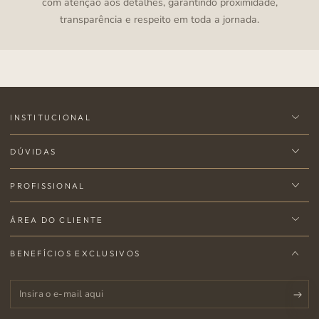
com atenção aos detalhes, garantindo proximidade,
transparência e respeito em toda a jornada.
INSTITUCIONAL
DÚVIDAS
PROFISSIONAL
ÁREA DO CLIENTE
BENEFÍCIOS EXCLUSIVOS
Insira
o