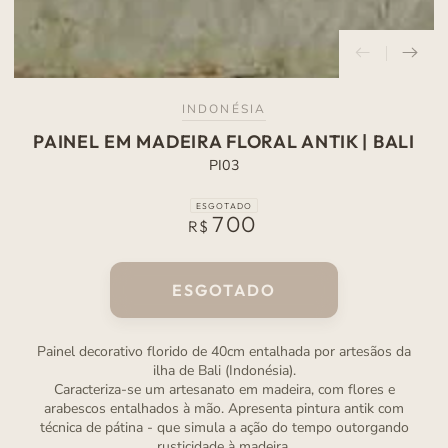
INDONÉSIA
PAINEL EM MADEIRA FLORAL ANTIK | BALI
PI03
ESGOTADO
700
Preço
R$
normal
ESGOTADO
Painel decorativo florido de 40cm entalhada por artesãos da
ilha de Bali (Indonésia).
Caracteriza-se um artesanato em madeira, com flores e
arabescos entalhados à mão. Apresenta pintura antik com
técnica de pátina - que simula a ação do tempo outorgando
rusticidade à madeira.