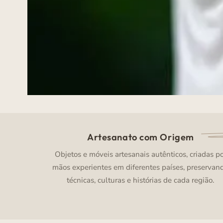
Artesanato com Origem
Objetos e móveis artesanais autênticos, criadas p
mãos experientes em diferentes países, preservan
técnicas, culturas e histórias de cada região.