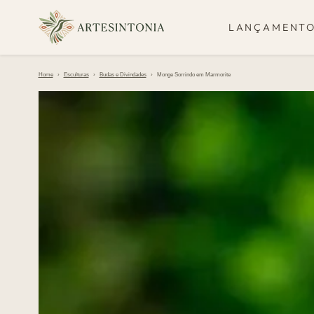
IR PARA O
CONTEÚDO
LANÇAMENT
Home
›
Esculturas
›
Budas e Divindades
›
Monge Sorrindo em Marmorite
PULAR PARA
INFORMAÇÕES DO
PRODUTO