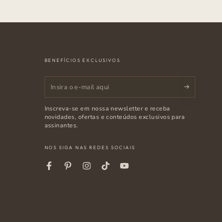
BENEFÍCIOS EXCLUSIVOS
Insira
o
Inscreva-se em nossa newsletter e receba
e-
novidades, ofertas e conteúdos exclusivos para
assinantes.
mail
aqui
NOS SIGA NAS REDES SOCIAIS
Facebook
Pinterest
Instagram
Tiktok
Youtube