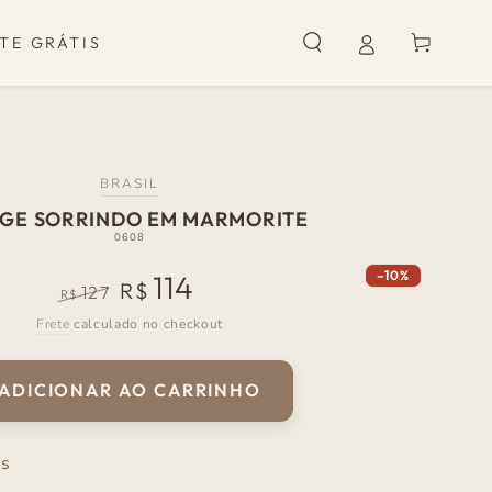
Carrinho
TE GRÁTIS
BRASIL
GE SORRINDO EM MARMORITE
0608
–10%
114
R$
127
R$
Preço
Preço
Frete
calculado no checkout
normal
de
venda
ADICIONAR AO CARRINHO