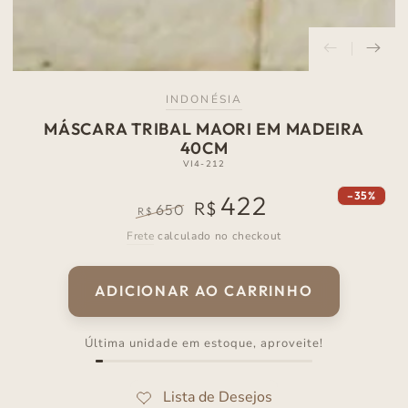
INDONÉSIA
MÁSCARA TRIBAL MAORI EM MADEIRA
40CM
VI4-212
–35%
422
R$
650
R$
Preço
Preço
Frete
calculado no checkout
normal
de
venda
ADICIONAR AO CARRINHO
Última unidade em estoque, aproveite!