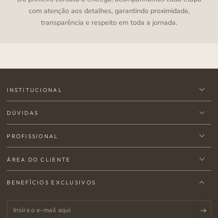
com atenção aos detalhes, garantindo proximidade,
transparência e respeito em toda a jornada.
INSTITUCIONAL
DÚVIDAS
PROFISSIONAL
ÁREA DO CLIENTE
BENEFÍCIOS EXCLUSIVOS
Insira