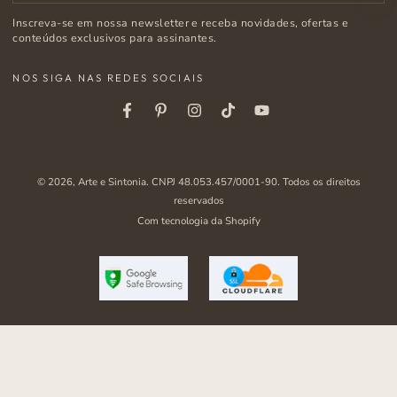
o
Inscreva-se em nossa newsletter e receba novidades, ofertas e
e-
conteúdos exclusivos para assinantes.
mail
NOS SIGA NAS REDES SOCIAIS
aqui
Facebook
Pinterest
Instagram
Tiktok
Youtube
© 2026,
Arte e Sintonia
. CNPJ 48.053.457/0001-90. Todos os direitos
reservados
Com tecnologia da Shopify