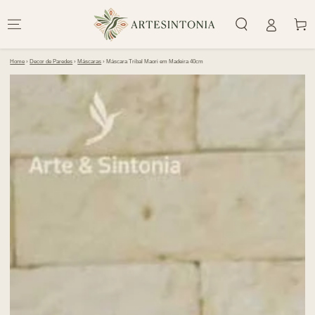
IR PARA O
CONTEÚDO
Carrinh
Home
›
Decor de Paredes
›
Máscaras
›
Máscara Tribal Maori em Madeira 40cm
PULAR PARA
INFORMAÇÕES DO
PRODUTO