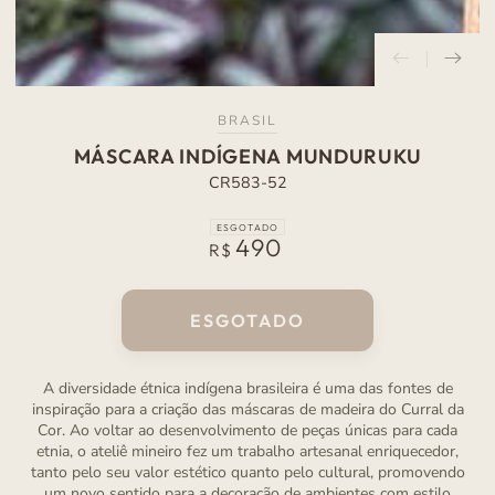
BRASIL
MÁSCARA INDÍGENA MUNDURUKU
CR583-52
ESGOTADO
490
Preço
R$
normal
ESGOTADO
A diversidade étnica indígena brasileira é uma das fontes de
inspiração para a criação das máscaras de madeira do Curral da
Cor. Ao voltar ao desenvolvimento de peças únicas para cada
etnia, o ateliê mineiro fez um trabalho artesanal enriquecedor,
tanto pelo seu valor estético quanto pelo cultural, promovendo
um novo sentido para a decoração de ambientes com estilo