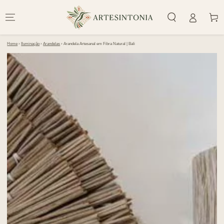
IR PARA O
CONTEÚDO
Carrinh
Home
›
Iluminação
›
Arandelas
›
Arandela Artesanal em Fibra Natural | Bali
PULAR PARA
INFORMAÇÕES DO
PRODUTO