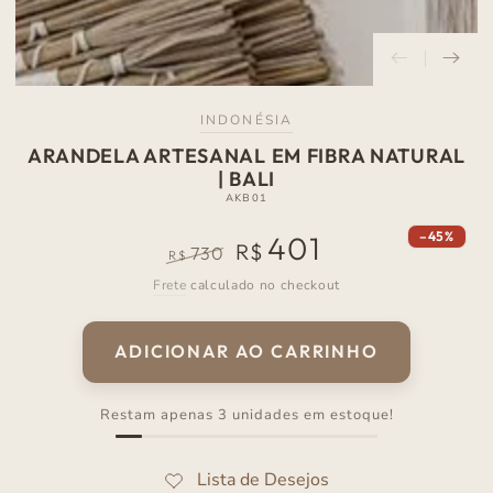
INDONÉSIA
ARANDELA ARTESANAL EM FIBRA NATURAL
| BALI
AKB01
–45%
401
R$
730
R$
Preço
Preço
Frete
calculado no checkout
normal
de
venda
ADICIONAR AO CARRINHO
Restam apenas 3 unidades em estoque!