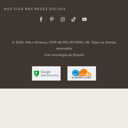
mail
NOS SIGA NAS REDES SOCIAIS
aqui
Facebook
Pinterest
Instagram
Tiktok
Youtube
© 2026,
Arte e Sintonia
. CNPJ 48.053.457/0001-90. Todos os direitos
reservados
Com tecnologia da Shopify