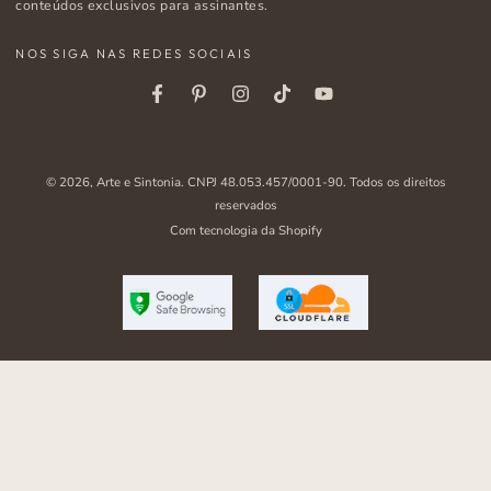
e-
conteúdos exclusivos para assinantes.
mail
NOS SIGA NAS REDES SOCIAIS
aqui
Facebook
Pinterest
Instagram
Tiktok
Youtube
© 2026,
Arte e Sintonia
. CNPJ 48.053.457/0001-90. Todos os direitos
reservados
Com tecnologia da Shopify