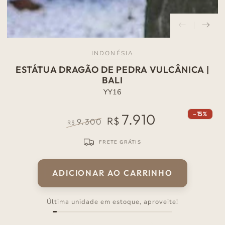
INDONÉSIA
ESTÁTUA DRAGÃO DE PEDRA VULCÂNICA |
BALI
YY16
–15%
7.910
R$
9.300
R$
Preço
Preço
normal
de
FRETE GRÁTIS
venda
ADICIONAR AO CARRINHO
Última unidade em estoque, aproveite!