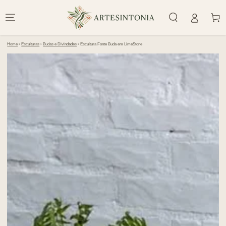
IR PARA O
CONTEÚDO
Carrinh
Home
›
Esculturas
›
Budas e Divindades
›
Escultura Fonte Buda em LimeStone
PULAR PARA
INFORMAÇÕES DO
PRODUTO