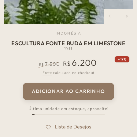
INDONÉSIA
ESCULTURA FONTE BUDA EM LIMESTONE
YY55
–17%
6.200
R$
7.500
R$
Preço
Preço
Frete
calculado no checkout
normal
de
venda
ADICIONAR AO CARRINHO
Última unidade em estoque, aproveite!