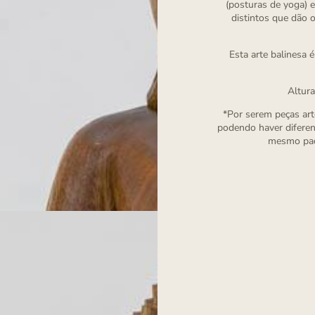
(posturas de yoga) 
distintos que dão 
Esta arte balinesa 
Altur
*Por serem peças arte
podendo haver diferen
mesmo padr