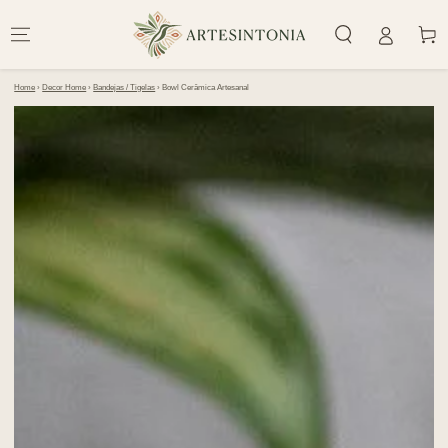
IR PARA O
CONTEÚDO
Carrinh
Home
›
Decor Home
›
Bandejas / Tigelas
›
Bowl Cerâmica Artesanal
PULAR PARA
INFORMAÇÕES DO
PRODUTO