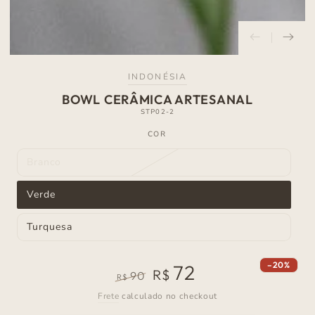
INDONÉSIA
BOWL CERÂMICA ARTESANAL
STP02-2
COR
Branco
Variante
esgotada
ou
Verde
indisponível
Variante
esgotada
ou
Turquesa
indisponível
Variante
esgotada
ou
indisponível
–20%
72
R$
90
R$
Preço
Preço
Frete
calculado no checkout
normal
de