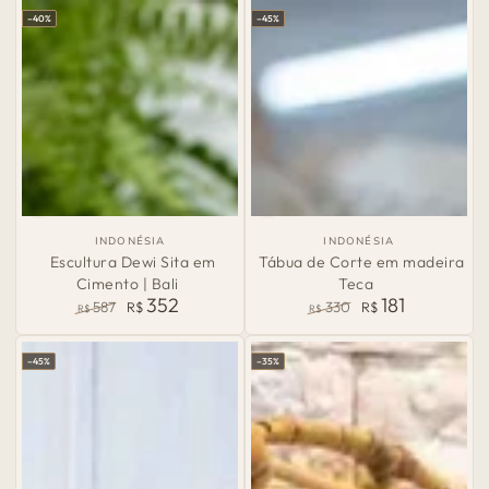
normal
de
normal
de
–40%
–45%
venda
venda
País
País
INDONÉSIA
INDONÉSIA
de
de
Escultura Dewi Sita em
Tábua de Corte em madeira
Origem:
Origem:
Cimento | Bali
Teca
352
181
587
R$
330
R$
R$
R$
Preço
Preço
Preço
Preço
normal
de
normal
de
–45%
–35%
venda
venda