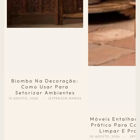
Biombo Na Decoração:
Como Usar Para
Setorizar Ambientes
10 AGOSTO, 2026
JEFFERSON RAMOS
Móveis Entalhad
Prático Para Co
Limpar E Pro
05 AGOSTO, 2026
JEFF