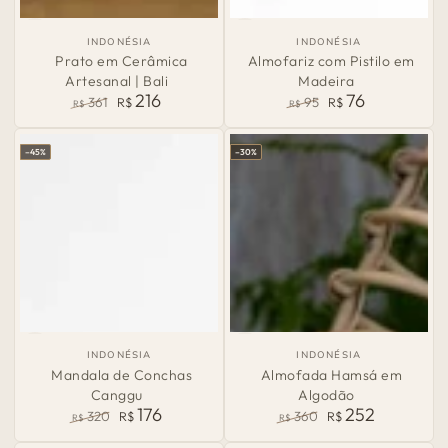
País
País
INDONÉSIA
INDONÉSIA
de
de
Prato em Cerâmica
Almofariz com Pistilo em
Origem:
Origem:
Artesanal | Bali
Madeira
216
76
361
R$
95
R$
R$
R$
Preço
Preço
Preço
Preço
normal
de
normal
de
–45%
–30%
venda
venda
País
País
INDONÉSIA
INDONÉSIA
de
de
Mandala de Conchas
Almofada Hamsá em
Origem:
Origem:
Canggu
Algodão
176
252
320
R$
360
R$
R$
R$
Preço
Preço
Preço
Preço