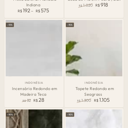
Origem:
Origem:
918
Indiana
1.020
R$
R$
192
575
Preço
Preço
Preço
R$
R$
normal
normal
de
venda
–13%
–15%
País
País
INDONÉSIA
INDONÉSIA
de
de
Incensário Redondo em
Tapete Redondo em
Origem:
Origem:
Madeira Teca
Seagrass
28
1.105
32
R$
1.300
R$
R$
R$
Preço
Preço
Preço
Preço
normal
de
normal
de
–10%
–10%
venda
venda