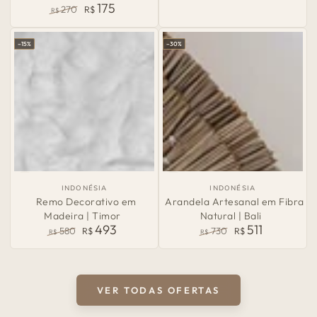
175
Preço
Preço
270
R$
R$
normal
de
Preço
Preço
venda
normal
de
–15%
–30%
venda
País
País
INDONÉSIA
INDONÉSIA
de
de
Remo Decorativo em
Arandela Artesanal em Fibra
Origem:
Origem:
Madeira | Timor
Natural | Bali
493
511
580
R$
730
R$
R$
R$
Preço
Preço
Preço
Preço
normal
de
normal
de
venda
venda
VER TODAS OFERTAS