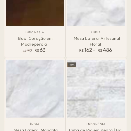
País
País
INDONÉSIA
ÍNDIA
de
de
Bowl Coração em
Mesa Lateral Artesanal
Origem:
Origem:
Madrepérola
Floral
63
162
486
Preço
70
R$
R$
R$
R$
normal
Preço
Preço
normal
de
–10%
venda
País
País
ÍNDIA
INDONÉSIA
de
de
Mesa Lateral Mandala
Cuba de Pia em Pedra | Bali