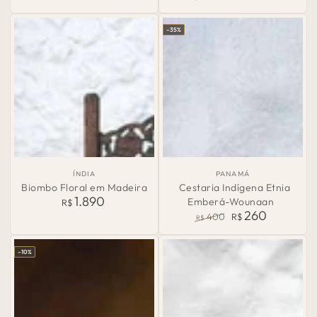
normal
Preço
Preço
normal
de
–35%
venda
País
País
ÍNDIA
PANAMÁ
de
de
Biombo Floral em Madeira
Cestaria Indígena Etnia
Origem:
Origem:
1.890
Preço
Emberá-Wounaan
R$
260
normal
400
R$
R$
Preço
Preço
normal
de
–10%
venda