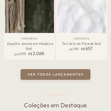
País
País
INDONÉSIA
INDONÉSIA
de
de
Espelho Janela em Madeira
Terrário de Parede Bali
Origem:
Origem:
657
Bali
730
R$
R$
2.068
Preço
Preço
2.298
R$
R$
normal
de
Preço
Preço
venda
normal
de
venda
VER TODOS LANÇAMENTOS
Coleções em Destaque