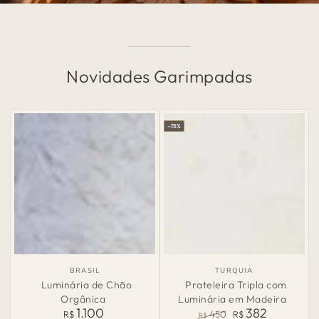
Novidades Garimpadas
–15%
País
País
BRASIL
TURQUIA
de
de
Luminária de Chão
Prateleira Tripla com
Origem:
Origem:
Orgânica
Luminária em Madeira
1.100
382
Preço
R$
450
R$
R$