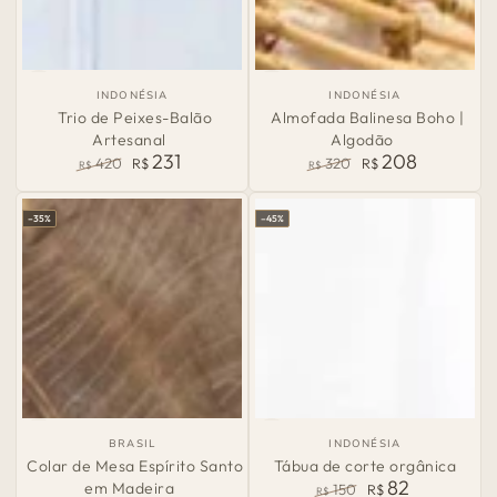
País
País
INDONÉSIA
INDONÉSIA
de
de
Trio de Peixes-Balão
Almofada Balinesa Boho |
Origem:
Origem:
Artesanal
Algodão
231
208
420
R$
320
R$
R$
R$
Preço
Preço
Preço
Preço
normal
de
normal
de
–35%
–45%
venda
venda
País
País
BRASIL
INDONÉSIA
de
de
Colar de Mesa Espírito Santo
Tábua de corte orgânica
Origem:
Origem:
82
em Madeira
150
R$
R$