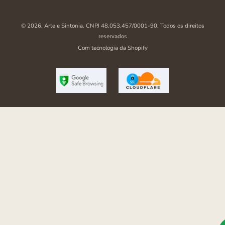
© 2026,
Arte e Sintonia
. CNPJ 48.053.457/0001-90. Todos os direitos
reservados
Com tecnologia da Shopify