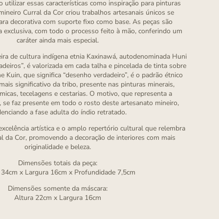
utilizar essas características como inspiração para pinturas
r mineiro Curral da Cor criou trabalhos artesanais únicos se
ra decorativa com suporte fixo como base. As peças são
 exclusiva, com todo o processo feito à mão, conferindo um
caráter ainda mais especial.
ra de cultura indígena etnia Kaxinawá, autodenominada Huni
eiros”, é valorizada em cada talha e pincelada de tinta sobre
e Kuin, que significa “desenho verdadeiro”, é o padrão étnico
mais significativo da tribo, presente nas pinturas minerais,
âmicas, tecelagens e cestarias. O motivo, que representa a
 se faz presente em todo o rosto deste artesanato mineiro,
denciando a fase adulta do índio retratado.
excelência artística e o amplo repertório cultural que relembra
al da Cor, promovendo a decoração de interiores com mais
originalidade e beleza.
Dimensões totais da peça:
 34cm x Largura 16cm x Profundidade 7,5cm
Dimensões somente da máscara:
Altura 22cm x Largura 16cm