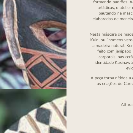
formando padrões. Ao 
artísticas, o atelie
pautando na másca
elaboradas de maneira
Nesta máscara de madei
Kuin, ou “homens verdad
a madeira natural. Ken
feito com jenipapo 
corporais, nas cer
identidade Kaxinawá,
evi
A peça torna nítidos a 
as criações do Curr
Altura