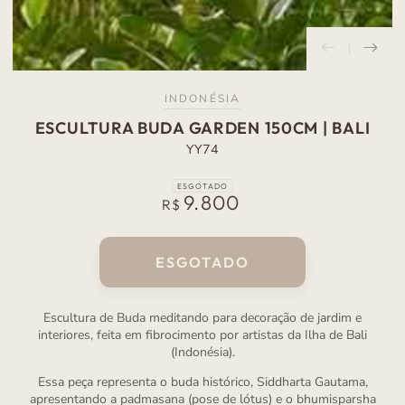
INDONÉSIA
ESCULTURA BUDA GARDEN 150CM | BALI
YY74
ESGOTADO
9.800
Preço
R$
normal
ESGOTADO
Escultura de Buda meditando para decoração de jardim e
interiores, feita em fibrocimento por artistas da Ilha de Bali
(Indonésia).
Essa peça representa o buda histórico, Siddharta Gautama,
apresentando a padmasana (pose de lótus) e o bhumisparsha