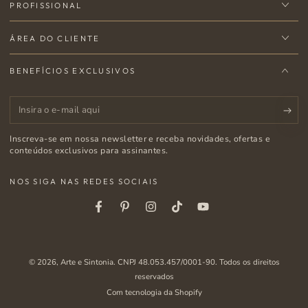
PROFISSIONAL
ÁREA DO CLIENTE
BENEFÍCIOS EXCLUSIVOS
Insira
o
Inscreva-se em nossa newsletter e receba novidades, ofertas e
e-
conteúdos exclusivos para assinantes.
mail
NOS SIGA NAS REDES SOCIAIS
aqui
Facebook
Pinterest
Instagram
Tiktok
Youtube
© 2026,
Arte e Sintonia
. CNPJ 48.053.457/0001-90. Todos os direitos
reservados
Com tecnologia da Shopify