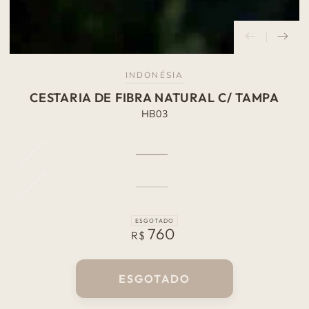
INDONÉSIA
CESTARIA DE FIBRA NATURAL C/ TAMPA
HB03
Branco
Variante
esgotada
ou
indisponível
Marrom
Variante
esgotada
ou
indisponível
ESGOTADO
760
Preço
R$
normal
ESGOTADO