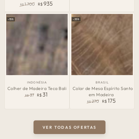
935
Preço
Preço
1.700
R$
R$
normal
de
Preço
Preço
venda
normal
de
–15%
–35%
venda
País
País
INDONÉSIA
BRASIL
de
de
Colher de Madeira Teca Bali
Colar de Mesa Espírito Santo
Origem:
Origem:
31
em Madeira
37
R$
R$
175
Preço
Preço
270
R$
R$
normal
de
Preço
Preço
venda
normal
de
venda
VER TODAS OFERTAS