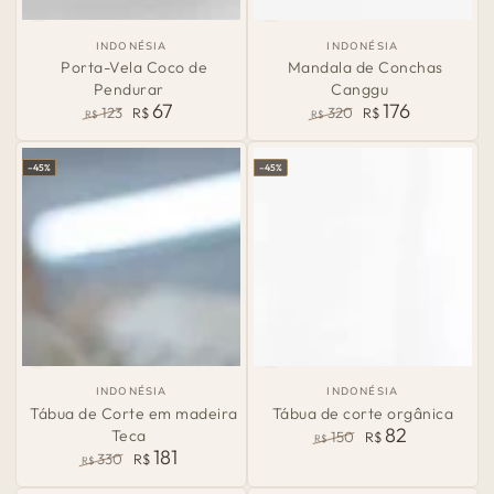
País
País
INDONÉSIA
INDONÉSIA
de
de
Porta-Vela Coco de
Mandala de Conchas
Origem:
Origem:
Pendurar
Canggu
67
176
123
R$
320
R$
R$
R$
Preço
Preço
Preço
Preço
normal
de
normal
de
–45%
–45%
venda
venda
País
País
INDONÉSIA
INDONÉSIA
de
de
Tábua de Corte em madeira
Tábua de corte orgânica
Origem:
Origem:
82
Teca
150
R$
R$
181
Preço
Preço
330
R$
R$
normal
de
Preço
Preço