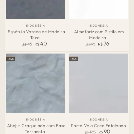
País
País
INDONÉSIA
INDONÉSIA
de
de
Espátula Vazada de Madeira
Almofariz com Pistilo em
Origem:
Origem:
Teca
Madeira
40
76
45
R$
95
R$
R$
R$
Preço
Preço
Preço
Preço
normal
de
normal
de
–45%
–45%
venda
venda
País
País
INDONÉSIA
INDONÉSIA
de
de
Abajur Craquelado com Base
Porta-Vela Coco Entalhado
Origem:
Origem:
90
Terracota
165
R$
R$