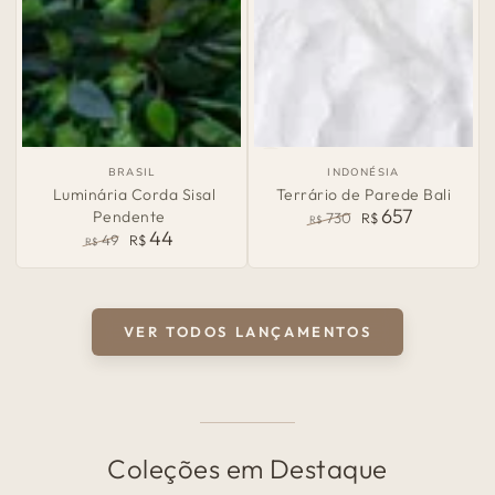
País
País
BRASIL
INDONÉSIA
de
de
Luminária Corda Sisal
Terrário de Parede Bali
Origem:
Origem:
657
Pendente
730
R$
R$
44
Preço
Preço
49
R$
R$
normal
de
Preço
Preço
venda
normal
de
venda
VER TODOS LANÇAMENTOS
Coleções em Destaque