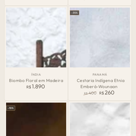
normal
Preço
Preço
normal
de
–35%
venda
País
País
ÍNDIA
PANAMÁ
de
de
Biombo Floral em Madeira
Cestaria Indígena Etnia
Origem:
Origem:
1.890
Preço
Emberá-Wounaan
R$
260
normal
400
R$
R$
Preço
Preço
normal
de
–10%
venda