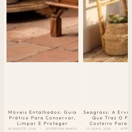
Móveis Entalhados: Guia
Seagrass: A Erva
Prático Para Conservar,
Que Traz O Fr
Limpar E Proteger
Costeiro Para 
05 AGOSTO, 2026
JEFFERSON RAMOS
13 JULHO, 2026
JEFFE