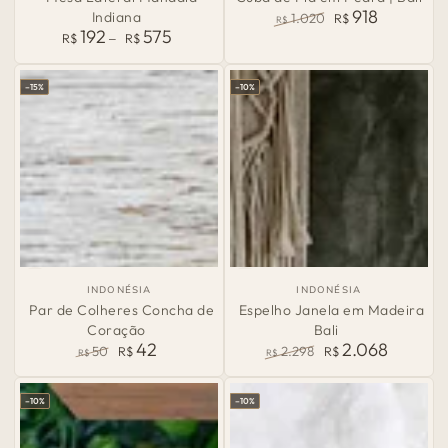
Origem:
Origem:
918
Indiana
1.020
R$
R$
192
575
Preço
Preço
Preço
R$
R$
normal
normal
de
venda
–15%
–10%
País
País
INDONÉSIA
INDONÉSIA
de
de
Par de Colheres Concha de
Espelho Janela em Madeira
Origem:
Origem:
Coração
Bali
42
2.068
50
R$
2.298
R$
R$
R$
Preço
Preço
Preço
Preço
normal
de
normal
de
–10%
–10%
venda
venda