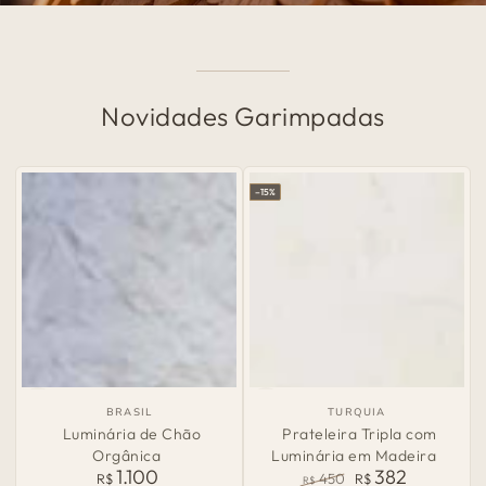
Novidades Garimpadas
–15%
País
País
BRASIL
TURQUIA
de
de
Luminária de Chão
Prateleira Tripla com
Origem:
Origem:
Orgânica
Luminária em Madeira
1.100
382
Preço
R$
450
R$
R$