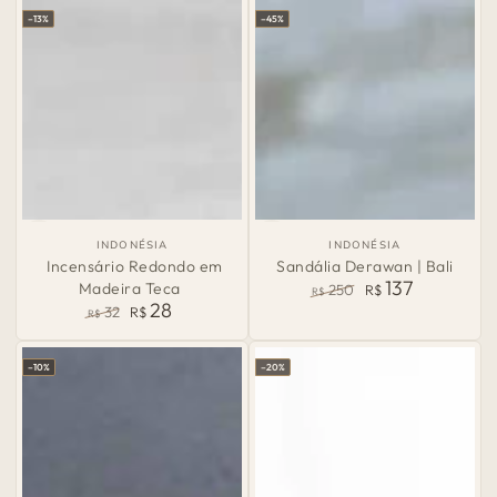
venda
normal
de
–13%
–45%
venda
País
País
INDONÉSIA
INDONÉSIA
de
de
Incensário Redondo em
Sandália Derawan | Bali
Origem:
Origem:
137
Madeira Teca
250
R$
R$
28
Preço
Preço
32
R$
R$
normal
de
Preço
Preço
venda
normal
de
–10%
–20%
venda