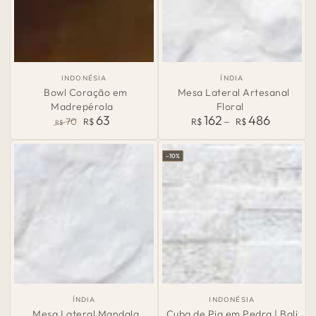
País
País
INDONÉSIA
ÍNDIA
de
de
Bowl Coração em
Mesa Lateral Artesanal
Origem:
Origem:
Madrepérola
Floral
63
162
486
Preço
70
R$
R$
R$
R$
normal
Preço
Preço
normal
de
–10%
venda
País
País
ÍNDIA
INDONÉSIA
de
de
Mesa Lateral Mandala
Cuba de Pia em Pedra | Bali