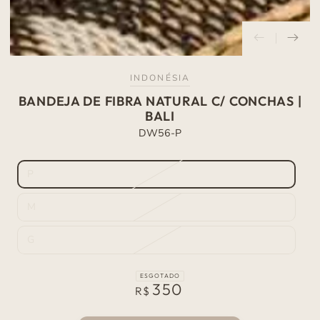
INDONÉSIA
BANDEJA DE FIBRA NATURAL C/ CONCHAS |
BALI
DW56-P
P
Variante
esgotada
ou
M
indisponível
Variante
esgotada
ou
G
indisponível
Variante
esgotada
ou
indisponível
ESGOTADO
350
Preço
R$
normal