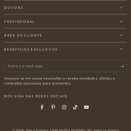
DÚVIDAS
PROFISSIONAL
ÁREA DO CLIENTE
BENEFÍCIOS EXCLUSIVOS
Insira
o
Inscreva-se em nossa newsletter e receba novidades, ofertas e
e-
conteúdos exclusivos para assinantes.
mail
NOS SIGA NAS REDES SOCIAIS
aqui
Facebook
Pinterest
Instagram
Tiktok
Youtube
© 2026,
Arte e Sintonia
. CNPJ 48.053.457/0001-90. Todos os direitos