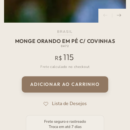
BRASIL
MONGE ORANDO EM PÉ C/ COVINHAS
0472
115
Preço
R$
normal
Frete
calculado no checkout
ADICIONAR AO CARRINHO
Frete seguro e rastreado
Troca em até 7 dias