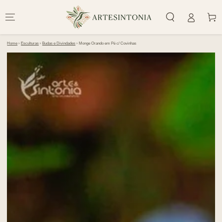
IR PARA O
CONTEÚDO
Carrinh
Home
›
Esculturas
›
Budas e Divindades
›
Monge Orando em Pé c/ Covinhas
PULAR PARA
INFORMAÇÕES DO
PRODUTO