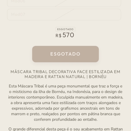
Mod06
indisponível
Variante
esgotada
ou
Mod07
indisponível
Variante
esgotada
ou
indisponível
ESGOTADO
570
Preço
R$
normal
ESGOTADO
MÁSCARA TRIBAL DECORATIVA FACE ESTILIZADA EM
MADEIRA E RATTAN NATURAL | BORNÉU
Esta Máscara Tribal é uma peça monumental que traz a força e
o misticismo da ilha de Bornéu, na Indonésia, para o design de
interiores contemporâneo. Esculpida manualmente em madeira,
a obra apresenta uma face estilizada com traços alongados e
expressivos, adornada por grafismos ancestrais em tons de
marrom e preto, realçados por pontos em pátina branca que
conferem profundidade ao entalhe.
O grande diferencial desta peça é o seu acabamento em Rattan