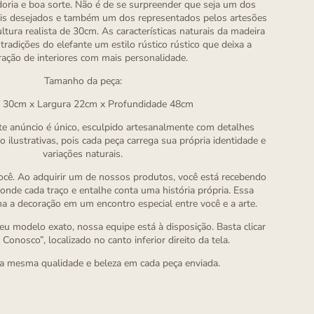
oria e boa sorte. Não é de se surpreender que seja um dos
ais desejados e também um dos representados pelos artesões
ltura realista de 30cm. As características naturais da madeira
radições do elefante um estilo rústico rústico que deixa a
ação de interiores com mais personalidade.
Tamanho da peça:
a 30cm x Largura 22cm x Profundidade 48cm
e anúncio é único, esculpido artesanalmente com detalhes
o ilustrativas, pois cada peça carrega sua própria identidade e
variações naturais.
você. Ao adquirir um de nossos produtos, você está recebendo
onde cada traço e entalhe conta uma história própria. Essa
ma a decoração em um encontro especial entre você e a arte.
eu modelo exato, nossa equipe está à disposição. Basta clicar
Conosco”, localizado no canto inferior direito da tela.
a mesma qualidade e beleza em cada peça enviada.