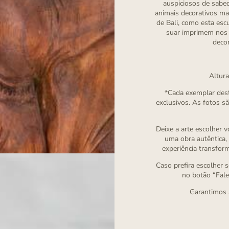
auspiciosos de sabed
animais decorativos m
de Bali, como esta escu
suar imprimem nos t
decor
Altur
*Cada exemplar dest
exclusivos. As fotos sã
Deixe a arte escolher 
uma obra autêntica, 
experiência transfor
Caso prefira escolher s
no botão “Fale 
Garantimos 