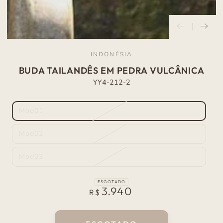
INDONÉSIA
BUDA TAILANDÊS EM PEDRA VULCÂNICA
YY4-212-2
Mod01
Variante
esgotada
ou
Mod02
indisponível
Variante
esgotada
ou
Mod03
indisponível
Variante
esgotada
ou
indisponível
ESGOTADO
3.940
Preço
R$
normal