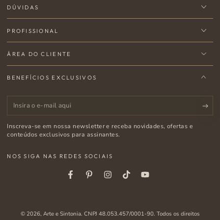
DÚVIDAS
PROFISSIONAL
ÁREA DO CLIENTE
BENEFÍCIOS EXCLUSIVOS
Insira
o
Inscreva-se em nossa newsletter e receba novidades, ofertas e
e-
conteúdos exclusivos para assinantes.
mail
NOS SIGA NAS REDES SOCIAIS
aqui
Facebook
Pinterest
Instagram
Tiktok
Youtube
© 2026,
Arte e Sintonia
. CNPJ 48.053.457/0001-90. Todos os direitos