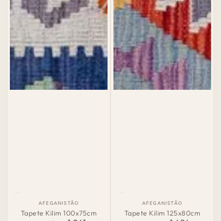
País
País
AFEGANISTÃO
AFEGANISTÃO
de
de
Tapete Kilim 100x75cm
Tapete Kilim 125x80cm
Origem:
Origem: