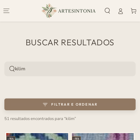
IR PARA O
CONTEÚDO
Carrinh
BUSCAR RESULTADOS
Pesquise
em
nosso
site
FILTRAR E ORDENAR
51 resultados encontrados para “kilim”
–15%
–15%