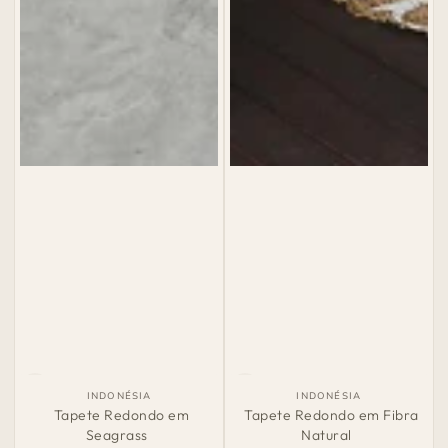
País
País
INDONÉSIA
INDONÉSIA
de
de
Tapete Redondo em
Tapete Redondo em Fibra
Origem:
Origem:
Seagrass
Natural