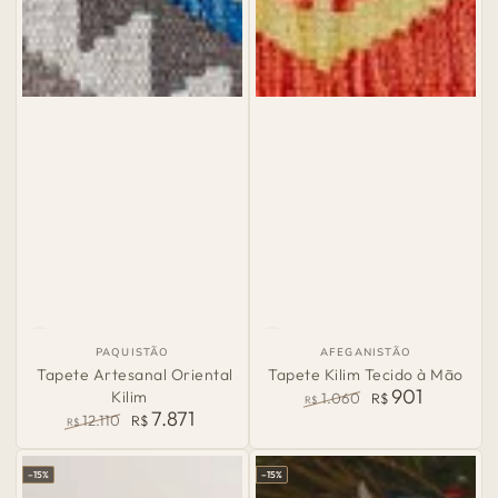
País
País
PAQUISTÃO
AFEGANISTÃO
de
de
Tapete Artesanal Oriental
Tapete Kilim Tecido à Mão
Origem:
Origem:
901
Kilim
1.060
R$
R$
7.871
Preço
Preço
12.110
R$
R$
normal
de
Preço
Preço
venda
normal
de
–15%
–15%
venda