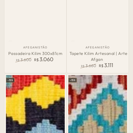
País
País
AFEGANISTÃO
AFEGANISTÃO
de
de
Passadeira Kilim 300x81cm
Tapete Kilim Artesanal | Arte
Origem:
Origem:
3.060
Afgan
3.600
R$
R$
3.111
Preço
Preço
3.660
R$
R$
normal
de
Preço
Preço
venda
normal
de
–15%
–15%
venda