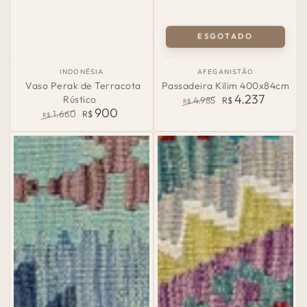
ESGOTADO
País
País
INDONÉSIA
AFEGANISTÃO
de
de
Vaso Perak de Terracota
Passadeira Kilim 400x84cm
Origem:
Origem:
4.237
Rústico
4.985
R$
R$
900
Preço
Preço
1.660
R$
R$
normal
de
Preço
Preço
venda
normal
de
venda