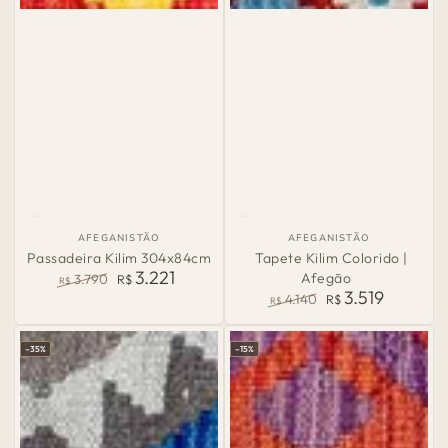
País
País
AFEGANISTÃO
AFEGANISTÃO
de
de
Passadeira Kilim 304x84cm
Tapete Kilim Colorido |
Origem:
Origem:
3.221
Afegão
3.790
R$
R$
3.519
Preço
Preço
4.140
R$
R$
normal
de
Preço
Preço
venda
normal
de
–35%
–15%
venda