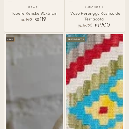
País
País
BRASIL
INDONÉSIA
de
de
Tapete Renske 95x61cm
Vaso Perunggu Rústico de
Origem:
Origem:
119
Terracota
140
R$
R$
900
Preço
Preço
1.660
R$
R$
normal
de
Preço
Preço
venda
normal
de
–46%
FRETE GRÁTIS
venda