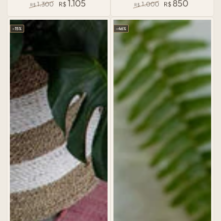
1.105
850
1.300
R$
1.000
R$
R$
R$
Preço
Preço
Preço
Preço
normal
de
normal
de
–15%
–46%
venda
venda