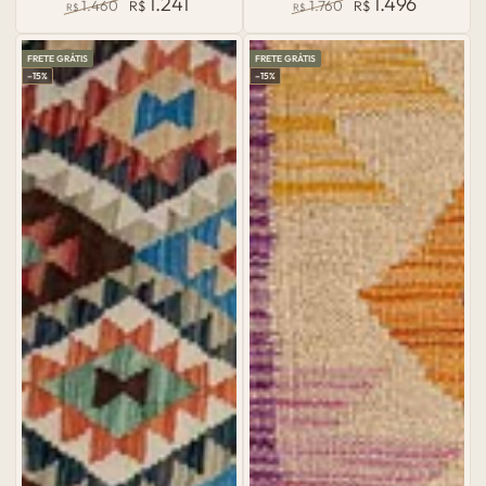
1.241
1.496
1.460
R$
1.760
R$
R$
R$
Preço
Preço
Preço
Preço
normal
de
normal
de
FRETE GRÁTIS
FRETE GRÁTIS
venda
venda
–15%
–15%