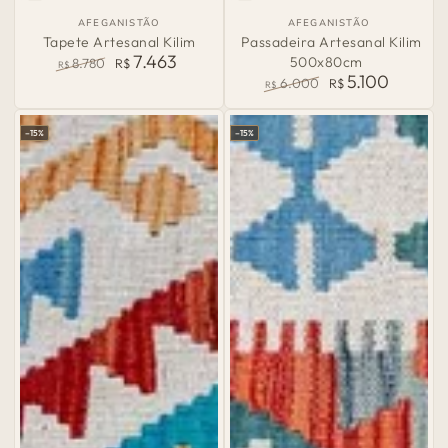
País
País
AFEGANISTÃO
AFEGANISTÃO
de
de
Tapete Artesanal Kilim
Passadeira Artesanal Kilim
Origem:
Origem:
7.463
500x80cm
8.780
R$
R$
5.100
Preço
Preço
6.000
R$
R$
normal
de
Preço
Preço
venda
normal
de
–15%
–15%
venda